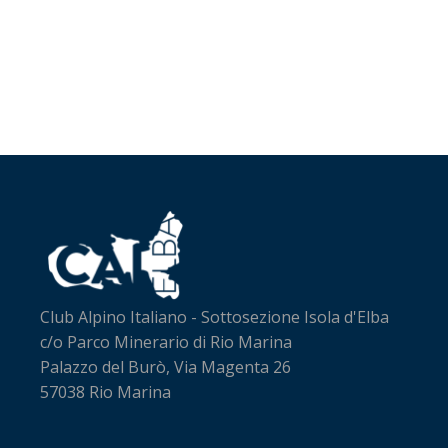
Club Alpino Italiano - Sottosezione Isola d'Elba
c/o Parco Minerario di Rio Marina
Palazzo del Burò, Via Magenta 26
57038 Rio Marina