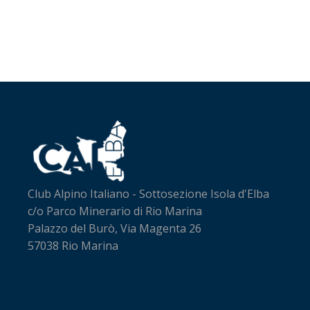
Club Alpino Italiano - Sottosezione Isola d'Elba
c/o Parco Minerario di Rio Marina
Palazzo del Burò, Via Magenta 26
57038 Rio Marina