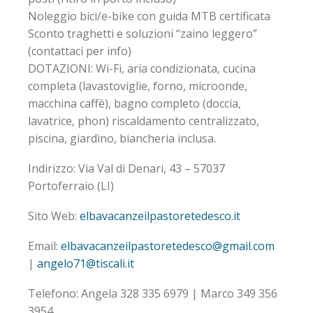
posti (ritiro in porto incluso)
Noleggio bici/e-bike con guida MTB certificata
Sconto traghetti e soluzioni “zaino leggero”
(contattaci per info)
DOTAZIONI: Wi-Fi, aria condizionata, cucina
completa (lavastoviglie, forno, microonde,
macchina caffè), bagno completo (doccia,
lavatrice, phon) riscaldamento centralizzato,
piscina, giardino, biancheria inclusa.
Indirizzo: Via Val di Denari, 43 – 57037
Portoferraio (LI)
Sito Web:
elbavacanzeilpastoretedesco.it
Email:
elbavacanzeilpastoretedesco@gmail.com
|
angelo71@tiscali.it
Telefono: Angela 328 335 6979 | Marco 349 356