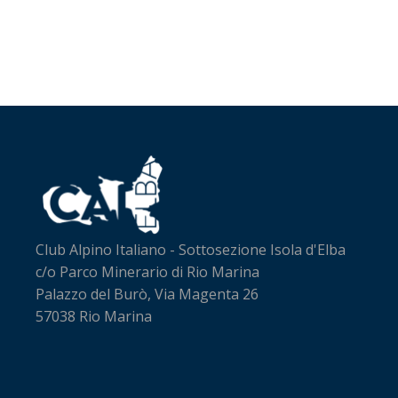
Club Alpino Italiano - Sottosezione Isola d'Elba
c/o Parco Minerario di Rio Marina
Palazzo del Burò, Via Magenta 26
57038 Rio Marina