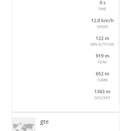
0 s
TIME
12.0 km/h
SPEED
122 m
MIN ALTITUDE
919 m
PEAK
652 m
CLIMB
1363 m
DESCENT
gte