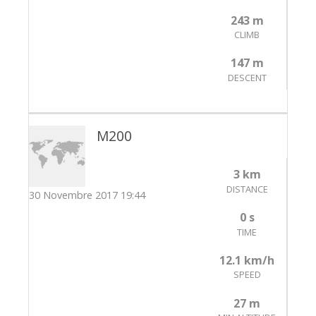
243 m
CLIMB
147 m
DESCENT
M200
3 km
DISTANCE
30 Novembre 2017 19:44
0 s
TIME
12.1 km/h
SPEED
27 m