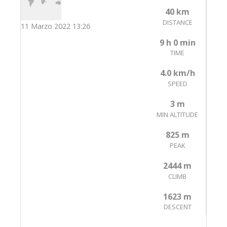
40 km
DISTANCE
11 Marzo 2022 13:26
9 h 0 min
TIME
4.0 km/h
SPEED
3 m
MIN ALTITUDE
825 m
PEAK
2444 m
CLIMB
1623 m
DESCENT