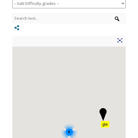
gte
8