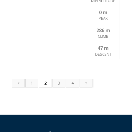
MIN ALTITUDE
0 m
PEAK
286 m
CLIMB
47 m
DESCENT
«
1
2
3
4
»