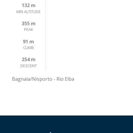
132 m
MIN ALTITUDE
355 m
PEAK
91 m
CLIMB
254 m
DESCENT
Bagnaia/Nisporto - Rio Elba