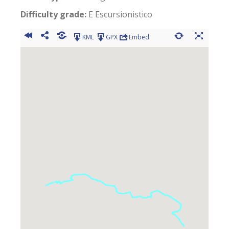
Difficulty grade:
E Escursionistico
KML
GPX
Embed