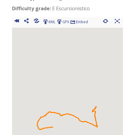
Difficulty grade:
E Escursionistico
KML
GPX
Embed