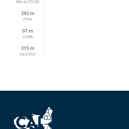
MIN ALTITUDE
292 m
PEAK
97 m
CLIMB
315 m
DESCENT