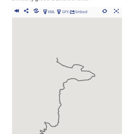
KML
GPX
Embed