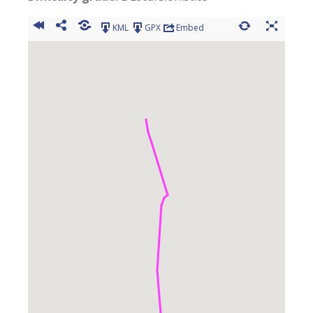
KML
GPX
Embed