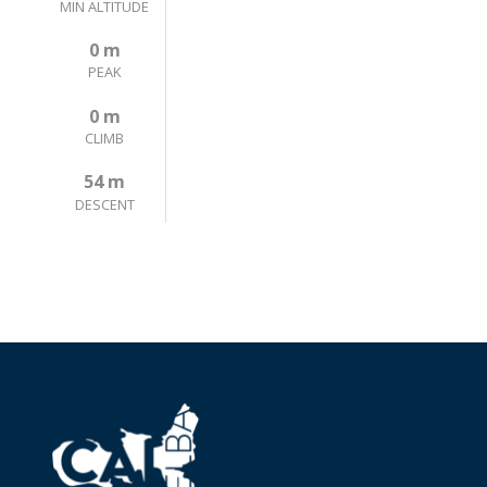
MIN ALTITUDE
0 m
PEAK
0 m
CLIMB
54 m
DESCENT