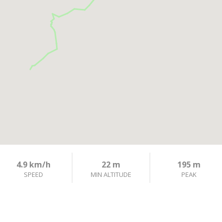
4.9 km/h
22 m
195 m
SPEED
MIN ALTITUDE
PEAK