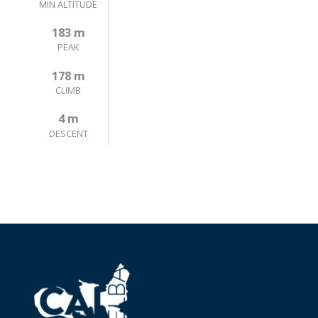
MIN ALTITUDE
183 m
PEAK
178 m
CLIMB
4 m
DESCENT