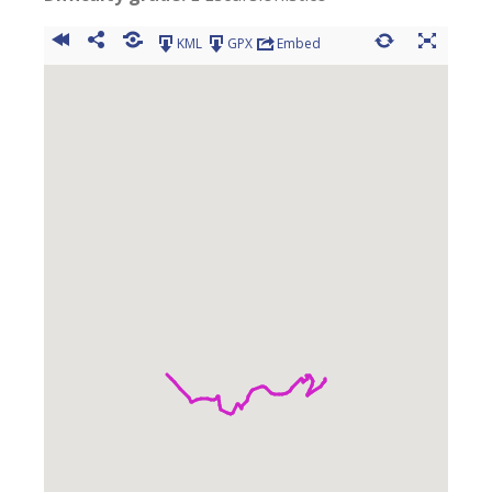
KML
GPX
Embed