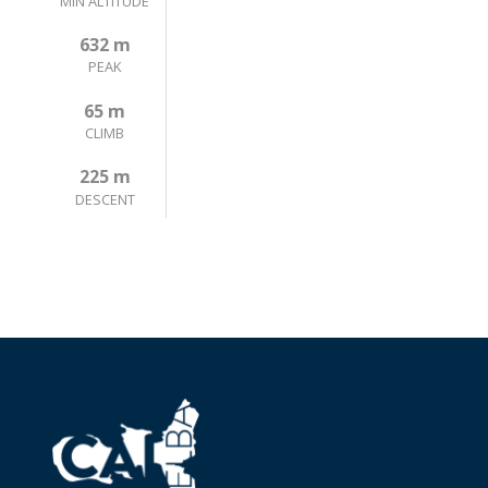
MIN ALTITUDE
632 m
PEAK
65 m
CLIMB
225 m
DESCENT