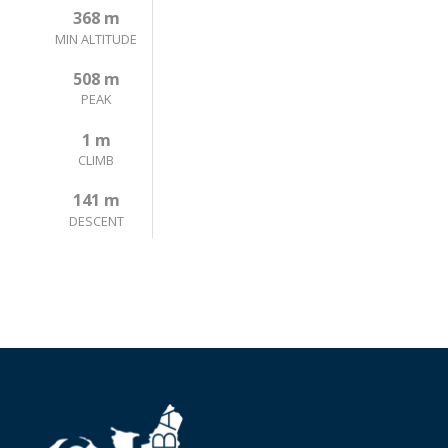
368 m
MIN ALTITUDE
508 m
PEAK
1 m
CLIMB
141 m
DESCENT