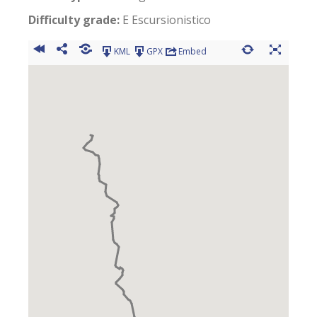
Difficulty grade:
E Escursionistico
KML
GPX
Embed