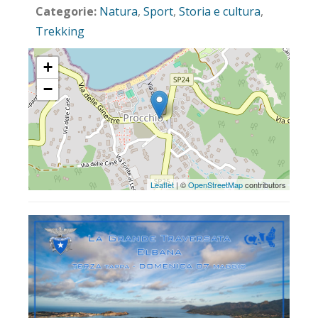
Categorie:
Natura
,
Sport
,
Storia e cultura
,
Trekking
+
−
Leaflet
| ©
OpenStreetMap
contributors