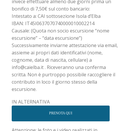
invece effettuare almeno due giorni prima un
bonifico di 7,50€ sul conto bancario:
Intestato a: CAI sottosezione Isola d’Elba
IBAN: IT45I0637070740000010002214
Causale: (Quota non socio escursione “nome
escursione” – “data escursione”)
Successivamente inviarne attestazione via email,
assieme ai propri dati identificativi (nome,
cognome, data di nascita, cellulare) a
info@caielba.it . Riceveranno una conferma
scritta. Non è purtroppo possibile raccogliere il
contributo in loco il giorno stesso della
escursione.
IN ALTERNATIVA
PRENOTA QUI
Attenzione: le foto e i video realizzati in