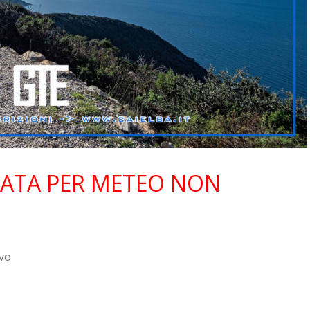
ATA PER METEO NON
avo