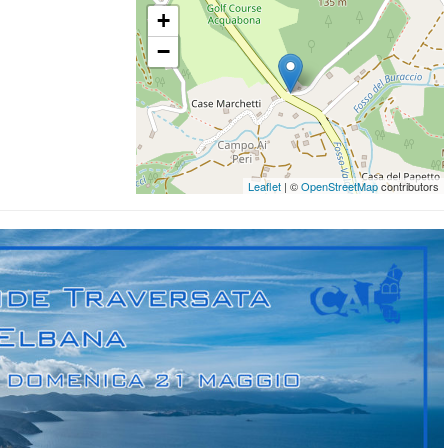
+
−
Leaflet
| ©
OpenStreetMap
contributors